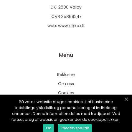
web:
www.klikko.dk
Menu
Reklame
Om oss
Cookies
På vores website bruges cookies til at huske dine
Kontakt Oss
indstillinger, statistik og personalisering af indhold og
Sitemap
annoncer. Denne information deles med tredjepart. Ved
fortsat brug af websiden godkender du cookiepolitikken.
Ok
Privatlivspolitik