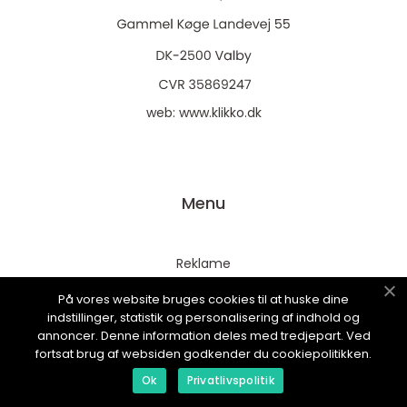
web:
www.klikko.dk
Menu
Reklame
Om oss
På vores website bruges cookies til at huske dine
indstillinger, statistik og personalisering af indhold og
Cookies
annoncer. Denne information deles med tredjepart. Ved
Kontakt Oss
fortsat brug af websiden godkender du cookiepolitikken.
Sitemap
Ok
Privatlivspolitik