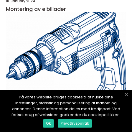
18. January 2024
Montering av elbillader
På vores website bruges cookies til at huske dine
redaktionel
indstillinger, statistik og personalisering af indhold og
annoncer. Denne information deles med tredjepart. Ved
18. January 2024
fortsat brug af websiden godkender du cookiepolitikken.
Epokkjøkken montering: Den komplette
guiden til et vellykket kjøkkenprosjekt
Ok
Privatlivspolitik