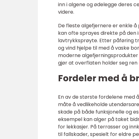
inn i algene og ødelegge deres c
videre.
De fleste algefjernere er enkle 
kan ofte sprayes direkte på den i
lavtrykksprøyte. Etter påføring tren
og vind hjelpe til med å vaske bo
moderne algefjerningsprodukter 
gjør at overflaten holder seg ren 
Fordeler med å br
En av de største fordelene med å
måte å vedlikeholde utendørsare
skade på både funksjonelle og est
eksempel kan alger på taket bidra
for lekkasjer. På terrasser og inn
til fallskader, spesielt for eldre p