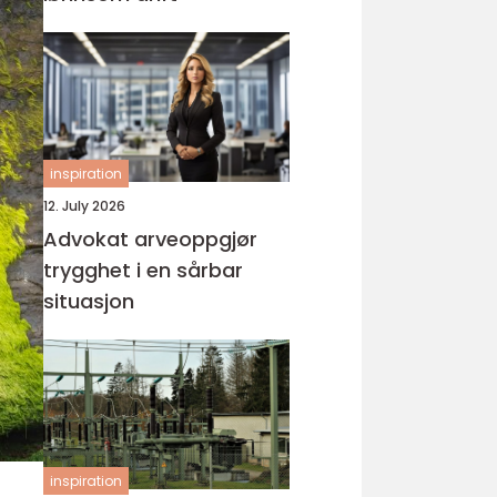
inspiration
12. July 2026
Advokat arveoppgjør
trygghet i en sårbar
situasjon
inspiration