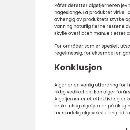
Påfør deretter algefjerneren jevn
hageslange. La produktet virke i 
avhengig av produktets styrke og 
vanning naturlig fjerne restene
skylle overflaten manuelt etter a
For områder som er spesielt utsa
regelmessig, for eksempel én gang 
Konklusjon
Alger er en vanlig utfordring for 
riktig vedlikehold kan alger forå
Algefjerner er et effektivt og en
bruke riktig algefjerner på rikti
for skadelig algevekst i lang tid 