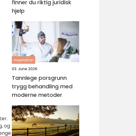
finner du riktig juridisk
hjelp
inspiration
03. June 2026
Tannlege porsgrunn
trygg behandling med
moderne metoder
ter.
g, og
renge