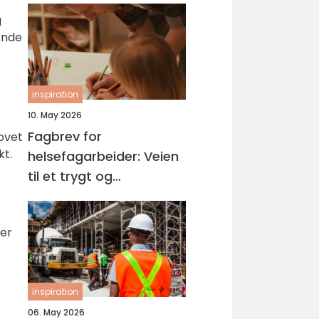
g
ende
inspiration
10. May 2026
Fagbrev for
hovet
kt.
helsefagarbeider: Veien
til et trygt og
meningsfullt yrke
ger
inspiration
06. May 2026