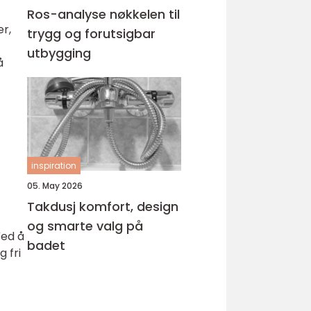
Ros-analyse nøkkelen til
er,
trygg og forutsigbar
utbygging
å
inspiration
05. May 2026
Takdusj komfort, design
og smarte valg på
Ved å
badet
 fri