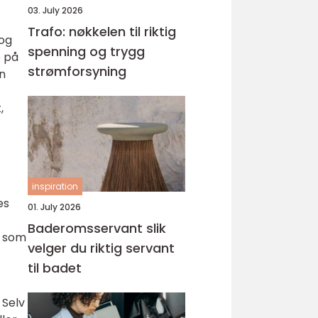
03. July 2026
Trafo: nøkkelen til riktig
 og
spenning og trygg
e på
strømforsyning
an
,
inspiration
es
01. July 2026
Baderomsservant slik
e som
velger du riktig servant
til badet
 Selv