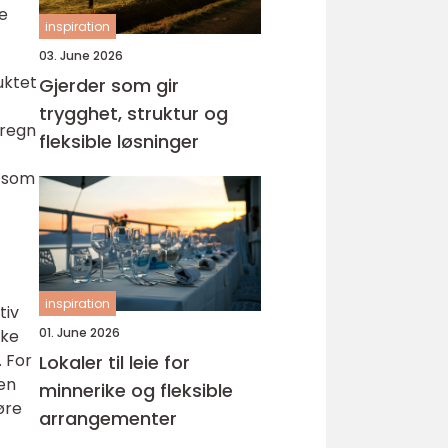
se
inspiration
03. June 2026
uktet
Gjerder som gir
trygghet, struktur og
l regn
fleksible løsninger
e som
inspiration
tiv
01. June 2026
ake
. For
Lokaler til leie for
oen
minnerike og fleksible
øre
arrangementer