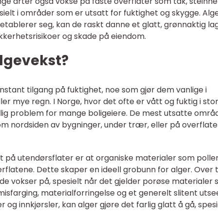
ge arter også vokse på faste overflater som tak, steinhel
elt i områder som er utsatt for fuktighet og skygge. Alg
t etablerer seg, kan de raskt danne et glatt, grønnaktig la
sikkerhetsrisikoer og skade på eiendom.
algevekst?
konstant tilgang på fuktighet, noe som gjør dem vanlige i
r mye regn. I Norge, hvor det ofte er vått og fuktig i sto
anlig problem for mange boligeiere. De mest utsatte omr
om nordsiden av bygninger, under trær, eller på overflate
t på utendørsflater er at organiske materialer som pollen
flatene. Dette skaper en ideell grobunn for alger. Over t
de vokser på, spesielt når det gjelder porøse materialer
misfarging, materialforringelse og et generelt slitent uts
og innkjørsler, kan alger gjøre det farlig glatt å gå, spesi