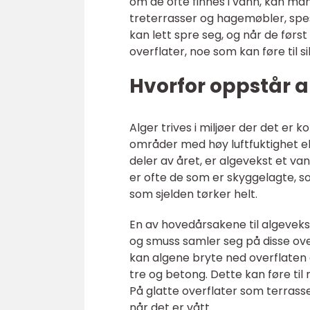
om de ofte finnes i vann, kan man
treterrasser og hagemøbler, spesi
kan lett spre seg, og når de førs
overflater, noe som kan føre til 
Hvorfor oppstår 
Alger trives i miljøer der det er 
områder med høy luftfuktighet elle
deler av året, er algevekst et v
er ofte de som er skyggelagte, s
som sjelden tørker helt.
En av hovedårsakene til algeveks
og smuss samler seg på disse over
kan algene bryte ned overflaten 
tre og betong. Dette kan føre til 
På glatte overflater som terrasser 
når det er vått.