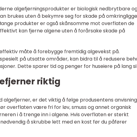
erne algefjerningsprodukter er biologisk nedbrytbare o
 kan brukes uten å bekymre seg for skade på omkringligg
r. Mange produkter er også skånsomme mot overflaten de
ffektivt kan fjerne algene uten å forårsake skade på
n effektiv måte å forebygge fremtidig algevekst på.
spesielt på utsatte områder, kan bidra til å redusere be
sjoner. Dette sparer tid og penger for huseiere på lang si
efjerner riktig
d algefjerner, er det viktig å følge produsentens anvisnin
ør overflaten være fri for løv, smuss og annet organisk
eren i å trenge inn i algene. Hvis overflaten er sterkt
nødvendig å skrubbe lett med en kost før du påfører