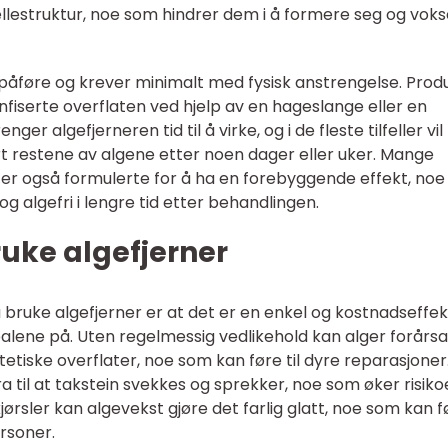
ellestruktur, noe som hindrer dem i å formere seg og vok
å påføre og krever minimalt med fysisk anstrengelse. Prod
nfiserte overflaten ved hjelp av en hageslange eller en
ger algefjerneren tid til å virke, og i de fleste tilfeller vi
rt restene av algene etter noen dager eller uker. Mange
er også formulerte for å ha en forebyggende effekt, no
og algefri i lengre tid etter behandlingen.
uke algefjerner
 bruke algefjerner er at det er en enkel og kostnadseffek
alene på. Uten regelmessig vedlikehold kan alger forårs
etiske overflater, noe som kan føre til dyre reparasjoner
 til at takstein svekkes og sprekker, noe som øker risik
kjørsler kan algevekst gjøre det farlig glatt, noe som kan f
ersoner.