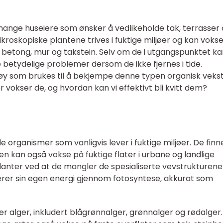
 mange huseiere som ønsker å vedlikeholde tak, terrasser
roskopiske plantene trives i fuktige miljøer og kan voks
e, betong, mur og takstein. Selv om de i utgangspunktet k
e betydelige problemer dersom de ikke fjernes i tide.
øy som brukes til å bekjempe denne typen organisk vekst
r vokser de, og hvordan kan vi effektivt bli kvitt dem?
de organismer som vanligvis lever i fuktige miljøer. De finn
 men kan også vokse på fuktige flater i urbane og landlige
 planter ved at de mangler de spesialiserte vevstrukturen
erer sin egen energi gjennom fotosyntese, akkurat som
er alger, inkludert blågrønnalger, grønnalger og rødalger.