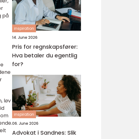
ler,
er
g på
inspiration
14. June 2026
Pris for regnskapsfører:
Hva betaler du egentlig
for?
re
ådene
r
, løv
id
inspiration
 som
eende.
06. June 2026
elt
Advokat i Sandnes: Slik