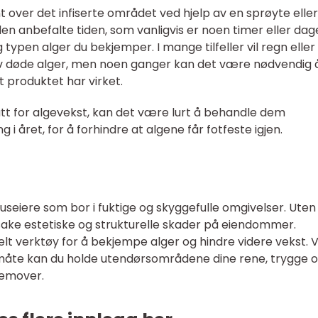
t over det infiserte området ved hjelp av en sprøyte eller
den anbefalte tiden, som vanligvis er noen timer eller dag
typen alger du bekjemper. I mange tilfeller vil regn eller
 av døde alger, men noen ganger kan det være nødvendig 
t produktet har virket.
tt for algevekst, kan det være lurt å behandle dem
i året, for å forhindre at algene får fotfeste igjen.
huseiere som bor i fuktige og skyggefulle omgivelser. Uten
rsake estetiske og strukturelle skader på eiendommer.
kelt verktøy for å bekjempe alger og hindre videre vekst. 
g måte kan du holde utendørsområdene dine rene, trygge og
fremover.