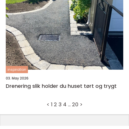
inspiration
03. May 2026
Drenering slik holder du huset tørt og trygt
<
1
2
3
4
…
20
>