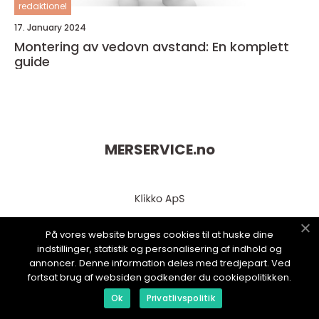
redaktionel
17. January 2024
Montering av vedovn avstand: En komplett
guide
MERSERVICE.
no
På vores website bruges cookies til at huske dine
indstillinger, statistik og personalisering af indhold og
annoncer. Denne information deles med tredjepart. Ved
fortsat brug af websiden godkender du cookiepolitikken.
web:
www.klikko.dk
Ok
Privatlivspolitik