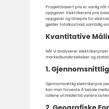
Prosjektbasert pris er vanlig når
oppgaver. Elektrikerens pris base
oppgaver og timepris for ekstraar
gjelder totalkostnad, samtidig so
Kvantitative Måli
Når vi analyserer elektrikerprise
markedsundersøkelser og statisti
1. Gjennomsnittlig 
Gjennomsnittlig elektrikerpris per 
kan man forvente å betale mellom 
tallene vil imidlertid variere avhe
2. Geografiske For