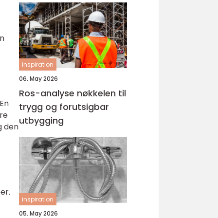
an
inspiration
06. May 2026
Ros-analyse nøkkelen til
 En
trygg og forutsigbar
ere
utbygging
g den
er.
inspiration
05. May 2026