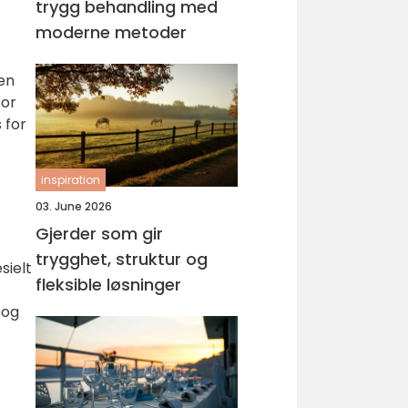
trygg behandling med
moderne metoder
ren
for
 for
inspiration
03. June 2026
Gjerder som gir
trygghet, struktur og
sielt
fleksible løsninger
 og