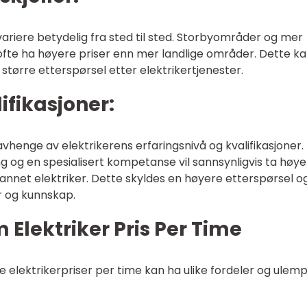
variere betydelig fra sted til sted. Storbyområder og mer
 ofte ha høyere priser enn mer landlige områder. Dette k
tørre etterspørsel etter elektrikertjenester.
lifikasjoner:
avhenge av elektrikerens erfaringsnivå og kvalifikasjoner.
g og en spesialisert kompetanse vil sannsynligvis ta høy
nnet elektriker. Dette skyldes en høyere etterspørsel o
r og kunnskap.
 Elektriker Pris Per Time
ige elektrikerpriser per time kan ha ulike fordeler og ulemp