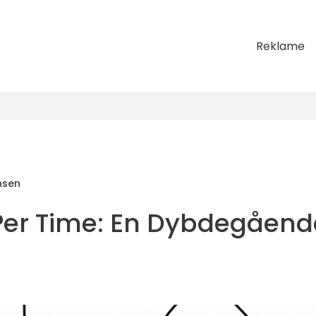
Reklame
nsen
s Per Time: En Dybdegåend