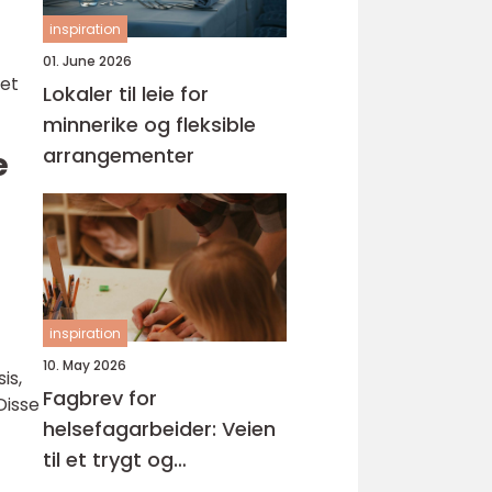
inspiration
01. June 2026
det
Lokaler til leie for
minnerike og fleksible
arrangementer
e
inspiration
10. May 2026
is,
Fagbrev for
Disse
helsefagarbeider: Veien
til et trygt og
meningsfullt yrke