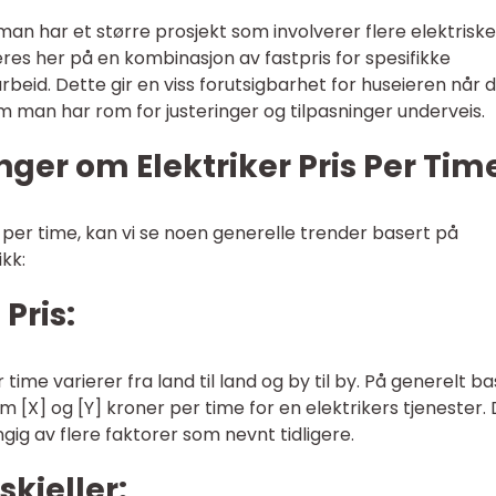
 man har et større prosjekt som involverer flere elektriske
res her på en kombinasjon av fastpris for spesifikke
beid. Dette gir en viss forutsigbarhet for huseieren når 
m man har rom for justeringer og tilpasninger underveis.
nger om Elektriker Pris Per Tim
r per time, kan vi se noen generelle trender basert på
kk:
Pris:
time varierer fra land til land og by til by. På generelt bas
[X] og [Y] kroner per time for en elektrikers tjenester. 
ngig av flere faktorer som nevnt tidligere.
skjeller: