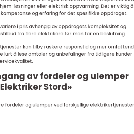
m-løsninger eller elektrisk oppvarming. Det er viktig å
g kompetanse og erfaring for det spesifikke oppdraget.
n variere i pris avhengig av oppdragets kompleksitet og
tilbud fra flere elektrikere før man tar en beslutning.
ertjenester kan tilby raskere responstid og mer omfatten
 lurt å lese omtaler og anbefalinger fra tidligere kunder 
ervicekvalitet.
mgang av fordeler og ulemper
Elektriker Stord»
 fordeler og ulemper ved forskjellige elektrikertjeneste