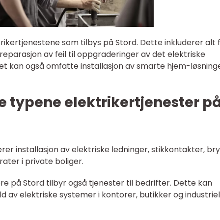
ktrikertjenestene som tilbys på Stord. Dette inkluderer alt 
g reparasjon av feil til oppgraderinger av det elektriske
 Det kan også omfatte installasjon av smarte hjem-løsning
 typene elektrikertjenester p
derer installasjon av elektriske ledninger, stikkontakter, br
ter i private boliger.
re på Stord tilbyr også tjenester til bedrifter. Dette kan
d av elektriske systemer i kontorer, butikker og industriel