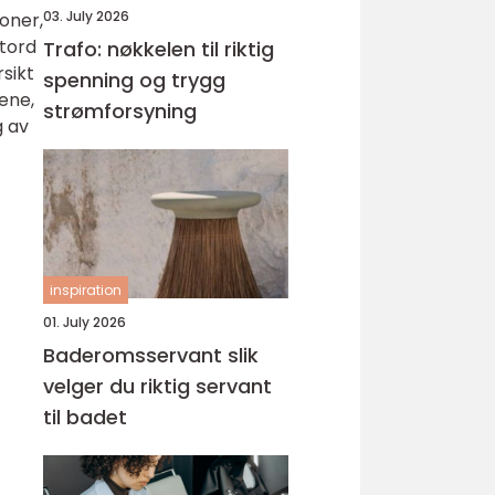
03. July 2026
joner,
Stord
Trafo: nøkkelen til riktig
rsikt
spenning og trygg
tene,
strømforsyning
g av
inspiration
01. July 2026
Baderomsservant slik
velger du riktig servant
til badet