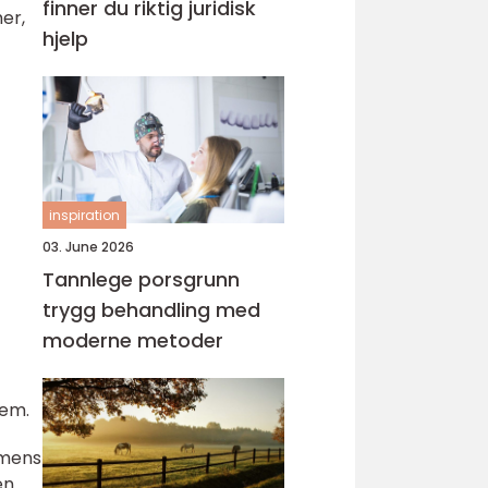
finner du riktig juridisk
er,
hjelp
inspiration
03. June 2026
Tannlege porsgrunn
trygg behandling med
moderne metoder
dem.
 mens
en