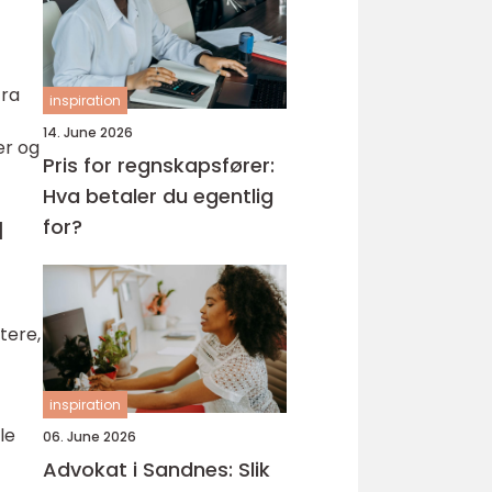
fra
inspiration
14. June 2026
er og
Pris for regnskapsfører:
Hva betaler du egentlig
å
for?
ytere,
inspiration
le
06. June 2026
Advokat i Sandnes: Slik