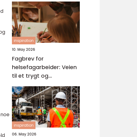
ed
 og
inspiration
10. May 2026
Fagbrev for
helsefagarbeider: Veien
til et trygt og
meningsfullt yrke
 noe
inspiration
06. May 2026
old