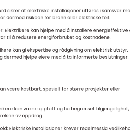
tord sikrer at elektriske installasjoner utføres i samsvar m
r dermed risikoen for brann eller elektriske feil.
: Elektrikere kan hjelpe med å installere energieffektive
ar til å redusere energiforbruket og kostnadene.
rikere kan gi ekspertise og rådgivning om elektrisk utstyr,
g dermed hjelpe eiere med å ta informerte beslutninger.
kan være kostbart, spesielt for større prosjekter eller
ktrikere kan være opptatt og ha begrenset tilgjengelighet,
førelsen av oppdrag.
old: Elektriske installasjoner krever regelmessig vedlikeh