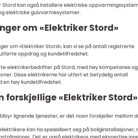
er Stord kan også installere elektriske oppvarmingssystem
g elektriske gulvvarmesystemer.
nger om «Elektriker Stord»
ger om «Elektriker Stord», kan vi se på antall registrerte
 utførte oppdrag og kundetilfredshet.
rerte elektrikerbedrifter på Stord, med høy kompetanse og
joner. Disse elektrikerne har utført et betydelig antall
 en høy kundetilfredshet.
 forskjellige «Elektriker Stord»
tilbyr lignende tjenester, er det noen forskjeller mellom 
lektrikere kan ha spesialisert seg på boliginstallasjoner,
stallasjoner. Det er også elektrikere med ekspertise inn