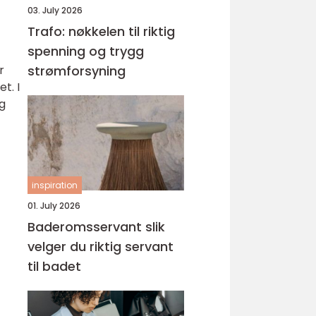
03. July 2026
Trafo: nøkkelen til riktig
spenning og trygg
r
strømforsyning
t. I
og
inspiration
01. July 2026
Baderomsservant slik
velger du riktig servant
til badet