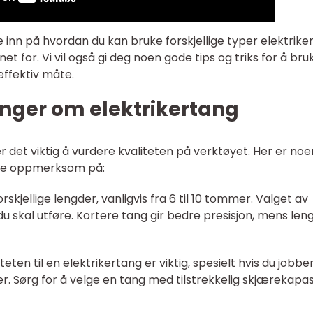
 inn på hvordan du kan bruke forskjellige typer elektrike
t for. Vi vil også gi deg noen gode tips og triks for å bru
effektiv måte.
inger om elektrikertang
er det viktig å vurdere kvaliteten på verktøyet. Her er noe
ære oppmerksom på:
orskjellige lengder, vanligvis fra 6 til 10 tommer. Valget av
skal utføre. Kortere tang gir bedre presisjon, mens len
ten til en elektrikertang er viktig, spesielt hvis du jobbe
r. Sørg for å velge en tang med tilstrekkelig skjærekapas