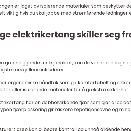
 tangen er laget av isolerende materialer som beskytter d
ielt viktig hvis du skal jobbe med strømførende ledninger e
ge elektrikertang skiller seg fr
 grunnleggende funksjonalitet, kan de variere i design o
igste forskjellene inkluderer:
 har ergonomiske håndtak som gir komfortabelt og sikker
ater eller isolerende materialer for å gi ekstra sikkerhet.
ktrikertang har en dobbelvirkende fjær som gjør arbeide
typen fjærplassering gir raskere repetisjonsevne og mind
sturert grep kan gi bedre kontroll og unngå glidende hen