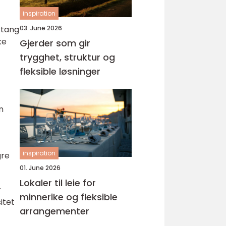
inspiration
03. June 2026
rtang
ke
Gjerder som gir
trygghet, struktur og
fleksible løsninger
n
inspiration
gre
01. June 2026
Lokaler til leie for
r
minnerike og fleksible
itet
arrangementer