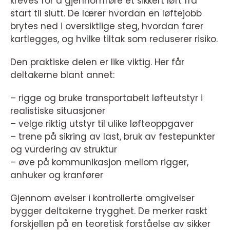
kreves for å gjennomføre et sikkert løft fra
start til slutt. De lærer hvordan en løftejobb
brytes ned i oversiktlige steg, hvordan farer
kartlegges, og hvilke tiltak som reduserer risiko.
Den praktiske delen er like viktig. Her får
deltakerne blant annet:
– rigge og bruke transportabelt løfteutstyr i
realistiske situasjoner
– velge riktig utstyr til ulike løfteoppgaver
– trene på sikring av last, bruk av festepunkter
og vurdering av struktur
– øve på kommunikasjon mellom rigger,
anhuker og kranfører
Gjennom øvelser i kontrollerte omgivelser
bygger deltakerne trygghet. De merker raskt
forskjellen på en teoretisk forståelse av sikker